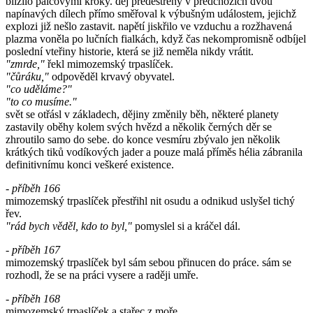
blížilo palcovými kroky. děj předestřený v předchozích dvou
napínavých dílech přímo směřoval k výbušným událostem, jejichž
explozi již nešlo zastavit. napětí jiskřilo ve vzduchu a rozžhavená
plazma voněla po lučních fialkách, když čas nekompromisně odbíjel
poslední vteřiny historie, která se již neměla nikdy vrátit.
"zmrde,"
řekl mimozemský trpaslíček.
"čůráku,"
odpověděl krvavý obyvatel.
"co uděláme?"
"to co musíme."
svět se otřásl v základech, dějiny změnily běh, některé planety
zastavily oběhy kolem svých hvězd a několik černých děr se
zhroutilo samo do sebe. do konce vesmíru zbývalo jen několik
krátkých tiků vodíkových jader a pouze malá příměs hélia zábranila
definitivnímu konci veškeré existence.
- příběh 166
mimozemský trpaslíček přestřihl nit osudu a odnikud uslyšel tichý
řev.
"rád bych věděl, kdo to byl,"
pomyslel si a kráčel dál.
- příběh 167
mimozemský trpaslíček byl sám sebou přinucen do práce. sám se
rozhodl, že se na práci vysere a raději umře.
- příběh 168
mimozemský trpaslíček a stařec z moře.