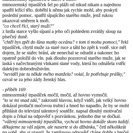
mimozemský trpaslíček šel po pláži od nikud nikam a najednou
spatřil ležící tělo. doběhl k němu jak rychle mohl, aby poskytl
poslední pomoc. spatřil sípajícího starého muže, jenž rukou
ukazoval směrem k moři.
"co chceš říci, starý muži?"
z hrdla starce vyšlo sípaní a jeho oči pohledem zvrátily sloup na
písečný duně.
"chtěl bys zpět do lůna matky oceánu? v tom ti mohu pomoci,"
řekl
trpaslíček, chytil muže za staré ruce a táhl ho zpět k vodě. sice měl
dojem, že se stařec brání, ale nenechal se odradit a nakonec ho
opatrně položil do vln. pak dlouho pozoroval starého muže, jak se
laská s načechranými vlnkami slané vody, která ho odnášela vstříc
dalekým dobrodružstvím.
"neviděl jste tu někde mého manžela? volal, že potřebuje prášky,"
ozval se za jeho zády ženský hlas.
- příběh 169
mimozemský trpaslíček močil, močil, až hovno vymočil.
"to se mi snad zdá,"
zakroutil hlavou, když viděl, jak velký hovno
dokázal protlačit močovou trubicí a hned ho napadlo, že by se mohl
přihlásit do televizní talentový soutěže. napsal dlouhý motivační
dopis a čekal na odpověď s pozvánkou. jednoho dne se dočkal.
"vážený mimozemský trpaslíčku, vychcat hovno dokáže skoro každý.
děkujeme za váš zájem, ale naserte si do džbánku,"
četl několikrát
po sobě, aby si ujasnil, že zamítavou odpověď chápe dobře a brečel