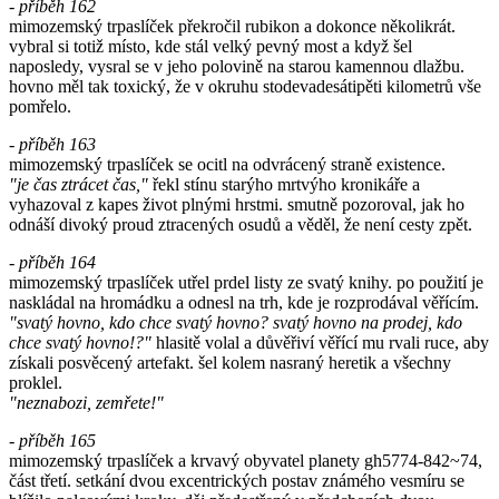
- příběh 162
mimozemský trpaslíček překročil rubikon a dokonce několikrát.
vybral si totiž místo, kde stál velký pevný most a když šel
naposledy, vysral se v jeho polovině na starou kamennou dlažbu.
hovno měl tak toxický, že v okruhu stodevadesátipěti kilometrů vše
pomřelo.
- příběh 163
mimozemský trpaslíček se ocitl na odvrácený straně existence.
"je čas ztrácet čas,"
řekl stínu starýho mrtvýho kronikáře a
vyhazoval z kapes život plnými hrstmi. smutně pozoroval, jak ho
odnáší divoký proud ztracených osudů a věděl, že není cesty zpět.
- příběh 164
mimozemský trpaslíček utřel prdel listy ze svatý knihy. po použití je
naskládal na hromádku a odnesl na trh, kde je rozprodával věřícím.
"svatý hovno, kdo chce svatý hovno? svatý hovno na prodej, kdo
chce svatý hovno!?"
hlasitě volal a důvěřiví věřící mu rvali ruce, aby
získali posvěcený artefakt. šel kolem nasraný heretik a všechny
proklel.
"neznabozi, zemřete!"
- příběh 165
mimozemský trpaslíček a krvavý obyvatel planety gh5774-842~74,
část třetí. setkání dvou excentrických postav známého vesmíru se