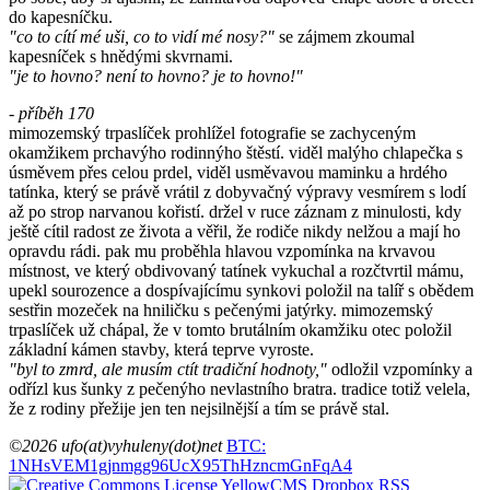
do kapesníčku.
"co to cítí mé uši, co to vidí mé nosy?"
se zájmem zkoumal
kapesníček s hnědými skvrnami.
"je to hovno? není to hovno? je to hovno!"
- příběh 170
mimozemský trpaslíček prohlížel fotografie se zachyceným
okamžikem prchavýho rodinnýho štěstí. viděl malýho chlapečka s
úsměvem přes celou prdel, viděl usměvavou maminku a hrdého
tatínka, který se právě vrátil z dobyvačný výpravy vesmírem s lodí
až po strop narvanou kořistí. držel v ruce záznam z minulosti, kdy
ještě cítil radost ze života a věřil, že rodiče nikdy nelžou a mají ho
opravdu rádi. pak mu proběhla hlavou vzpomínka na krvavou
místnost, ve který obdivovaný tatínek vykuchal a rozčtvrtil mámu,
upekl sourozence a dospívajícímu synkovi položil na talíř s obědem
sestřin mozeček na hniličku s pečenými jatýrky. mimozemský
trpaslíček už chápal, že v tomto brutálním okamžiku otec položil
základní kámen stavby, která teprve vyroste.
"byl to zmrd, ale musím ctít tradiční hodnoty,"
odložil vzpomínky a
odřízl kus šunky z pečenýho nevlastního bratra. tradice totiž velela,
že z rodiny přežije jen ten nejsilnější a tím se právě stal.
©2026 ufo(at)vyhuleny(dot)net
BTC:
1NHsVEM1gjnmgg96UcX95ThHzncmGnFqA4
YellowCMS
Dropbox
RSS