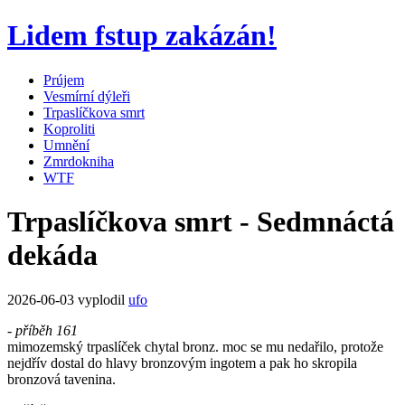
Lidem fstup zakázán!
Prújem
Vesmírní dýleři
Trpaslíčkova smrt
Koproliti
Umnění
Zmrdokniha
WTF
Trpaslíčkova smrt - Sedmnáctá
dekáda
2026-06-03 vyplodil
ufo
- příběh 161
mimozemský trpaslíček chytal bronz. moc se mu nedařilo, protože
nejdřív dostal do hlavy bronzovým ingotem a pak ho skropila
bronzová tavenina.